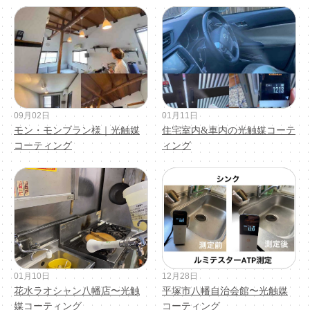
09月02日
01月11日
モン・モンブラン様｜光触媒
住宅室内&車内の光触媒コーテ
コーティング
ィング
01月10日
12月28日
花水ラオシャン八幡店〜光触
平塚市八幡自治会館〜光触媒
媒コーティング
コーティング